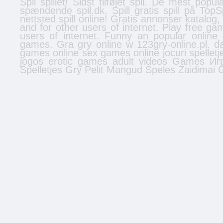
Spil spillet! Sidst tilføjet
spil
. De mest populæ
spændende spil.dk. Spill gratis
spill
på TopSpi
nettsted
spill online
! Gratis
annonser
katalog,
and for other users of internet. Play free 
users of internet. Funny an popular onlin
games. Gra gry online w 123gry-online.pl.
d
games online
sex games online
jocuri
spelletj
jogos
erotic games
adult videos
Games
Иг
Spelletjes
Gry
Pelit
Mangud
Speles
Zaidimai
G