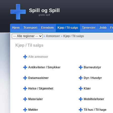
Spill og Spill
gratis spill
Hjem
Transport
Eiendom
Kjøp / Til salgs
Tjenester
Jobb
Fr
»
Annonser
»
Kjøp / Til salgs
Kjøp / Til salgs
Alle annonser
Antikviteter / Smykker
Barneutstyr
Datamaskiner
Dyr / Husdyr
Helse / Skjønnhet
Klær
Materialer
Mobiltelefoner
Møbler
Til hus / Til hage