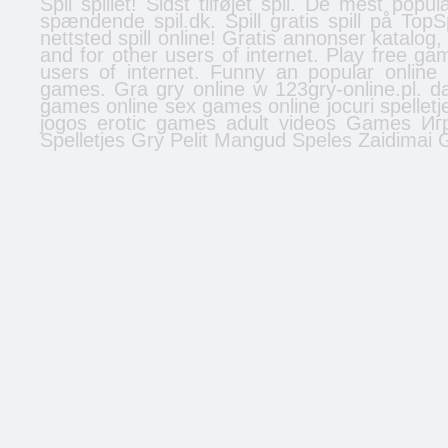
Spil spillet! Sidst tilføjet
spil
. De mest populæ
spændende spil.dk. Spill gratis
spill
på TopSpi
nettsted
spill online
! Gratis
annonser
katalog,
and for other users of internet. Play free 
users of internet. Funny an popular onlin
games. Gra gry online w 123gry-online.pl.
d
games online
sex games online
jocuri
spelletj
jogos
erotic games
adult videos
Games
Иг
Spelletjes
Gry
Pelit
Mangud
Speles
Zaidimai
G