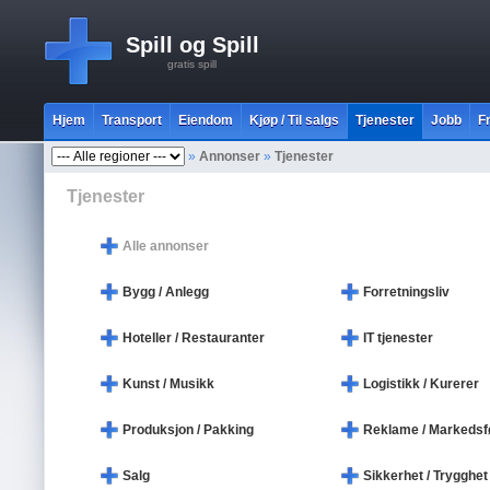
Spill og Spill
gratis spill
Hjem
Transport
Eiendom
Kjøp / Til salgs
Tjenester
Jobb
Fr
»
Annonser
»
Tjenester
Tjenester
Alle annonser
Bygg / Anlegg
Forretningsliv
Hoteller / Restauranter
IT tjenester
Kunst / Musikk
Logistikk / Kurerer
Produksjon / Pakking
Reklame / Markedsf
Salg
Sikkerhet / Trygghet