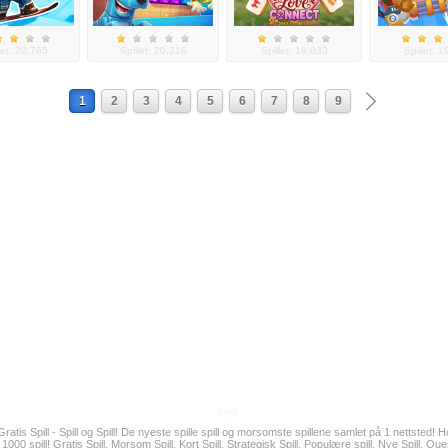
let: 20,765
Spillet: 20,216
Spillet: 19,033
Spillet: 
1
2
3
4
5
6
7
8
9
Spill
Gratis Spill - Spill og Spill! De nyeste spille spill og morsomste spillene samlet på 1 nettsted! 
000 spill! Gratis Spill, Morsom Spill, Kort Spill, Strategisk Spill, Populære spill, Nye Spill, Ques