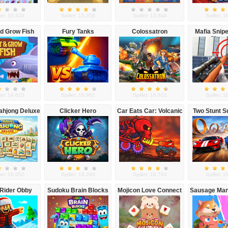
let: 15,420
Spillet: 15,359
Spillet: 13,844
Spillet: 
d Grow Fish
Fury Tanks
Colossatron
Mafia Snip
Shoot
let: 14,615
Spillet: 16,961
Spillet: 16,621
Spillet: 
ahjong Deluxe
Clicker Hero
Car Eats Car: Volcanic
Two Stunt S
Adventure
let: 18,052
Spillet: 19,293
Spillet: 19,763
Spillet: 
Rider Obby
Sudoku Brain Blocks
Mojicon Love Connect
Sausage Man
arkour
Advent