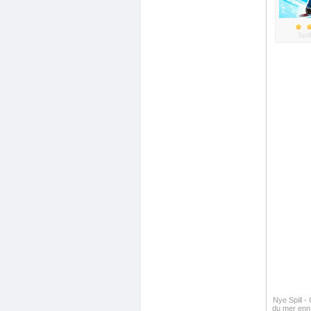
Spil
Nye Spill - 
du mer enn 1