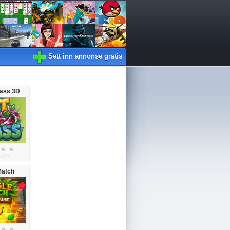
Sett inn annonse gratis
rass 3D
4,491
Match
ures