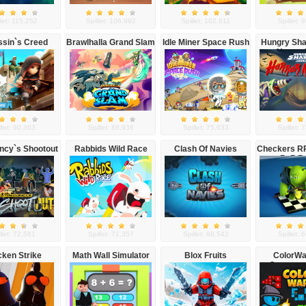
llet: 115,252
Spillet: 106,992
Spillet: 102,611
Spillet: 
sin`s Creed
Brawlhalla Grand Slam
Idle Miner Space Rush
Hungry Sha
eerunners
Horror 
llet: 90,363
Spillet: 88,936
Spillet: 75,633
Spillet: 
ncy`s Shootout
Rabbids Wild Race
Clash Of Navies
Checkers RP
PvP Ba
llet: 72,581
Spillet: 71,357
Spillet: 68,542
Spillet: 
cken Strike
Math Wall Simulator
Blox Fruits
ColorWar
Conques