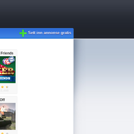
Sett inn annonse gratis
 Friends
245,498
Off