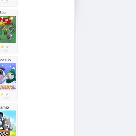
173,571
2.io
144,290
oes.io
122,338
Gamio