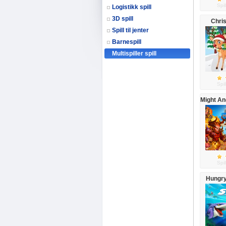
Spi
Logistikk spill
3D spill
Chri
Spill til jenter
Barnespill
Multispiller spill
Spi
Might An
Spi
Hungry