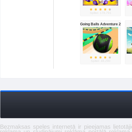
Spillet: 178,791
Going Balls Adventure 2
Spillet: 48,290
Bezmaksas
speles
internetā ir pieejamas lietotā
reklama un sludinājumi reklāma portālā
reklama.