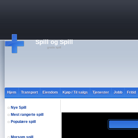
Spill og Spill
gratis spill
Hjem
Transport
Eiendom
Kjøp / Til salgs
Tjenester
Jobb
Fritid
Nye Spill
Mest rangerte spill
Populære spill
Morsom spill