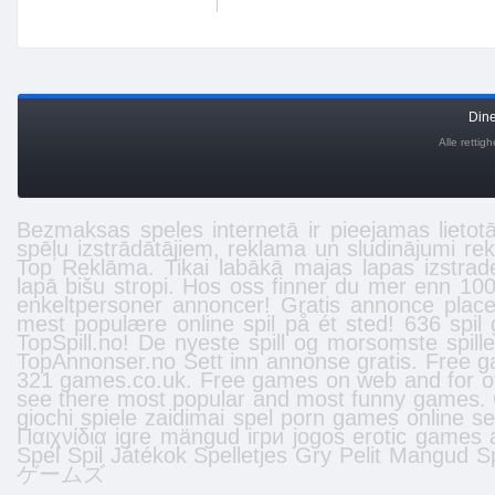
Din
Alle rettig
Bezmaksas
speles
internetā ir pieejamas lietot
spēļu izstrādātājiem, reklama un sludinājumi re
Top Reklāma. Tikai labākā
majas lapas izstrad
lapā
bišu stropi
. Hos oss finner du mer enn 1000
enkeltpersoner
annoncer
! Gratis annonce placer
mest populære online spil på ét sted! 636 spil
TopSpill.no! De nyeste spill og morsomste spil
TopAnnonser.no Sett inn annonse gratis. Free
g
321 games.co.uk. Free
games
on web and for ot
see there most popular and most funny games. G
giochi
spiele
zaidimai
spel
porn games online
se
Παιχνίδια
igre
mängud
ігри
jogos
erotic games
Spel
Spil
Játékok
Spelletjes
Gry
Pelit
Mangud
S
ゲームズ