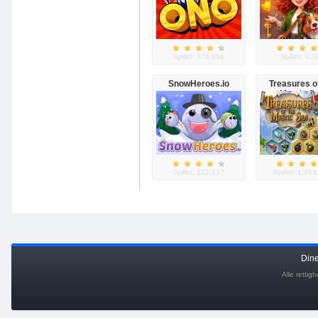
Spillet: 378,656
Spillet: 4,2
SnowHeroes.io
Treasures o
Mystic S
Spillet: 122,137
Spillet: 1,99
Din
Alle rettig