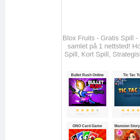
Blox Fruits - Gratis Spill 
samlet på 1 nettsted! Ho
Spill, Kort Spill, Strategi
Bullet Rush Online
Tic Tac T
Spillet: 116,077
Spillet: 139
ONO Card Game
Mansion Stor