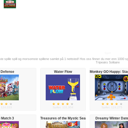
Spill
este spille spill og morsomste spillene samlet på 1 nettsted! Hos oss finner du mer enn 1000 spill!
Tripeaks Solitaire
 Defense
Water Flow
Monkey GO Happy: Sta
t: 124,033
Spillet: 131,954
Spillet: 124,275
 Match 3
Treasures of the Mystic Sea
Dreamy Winter Dat