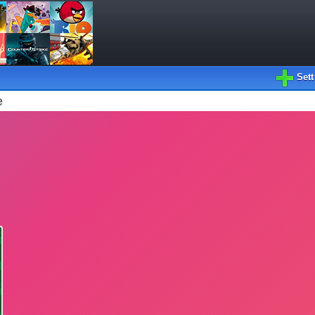
Sett
e