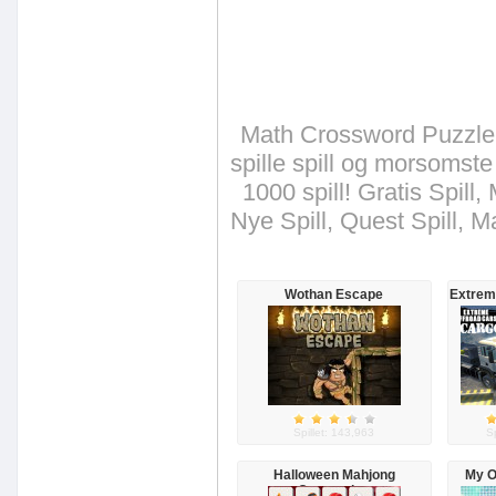
Math Crossword Puzzle - 
spille spill og morsomste
1000 spill! Gratis Spill,
Nye Spill, Quest Spill, M
Wothan Escape
Extrem
Spillet: 143,963
S
Halloween Mahjong
My 
Connection