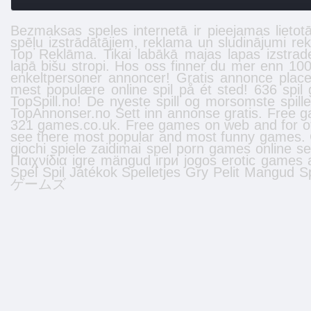
Bezmaksas
speles
internetā ir pieejamas lietot
spēļu izstrādātājiem, reklama un sludinājumi re
Top Reklāma. Tikai labākā
majas lapas izstrad
lapā
bišu stropi
. Hos oss finner du mer enn 1000
enkeltpersoner
annoncer
! Gratis annonce placer
mest populære online spil på ét sted! 636 spil
TopSpill.no! De nyeste spill og morsomste spil
TopAnnonser.no Sett inn annonse gratis. Free
g
321 games.co.uk. Free
games
on web and for ot
see there most popular and most funny games. G
giochi
spiele
zaidimai
spel
porn games online
se
Παιχνίδια
igre
mängud
ігри
jogos
erotic games
Spel
Spil
Játékok
Spelletjes
Gry
Pelit
Mangud
S
ゲームズ