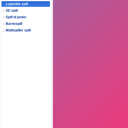
Logistikk spill
3D spill
Spill til jenter
Barnespill
Multispiller spill