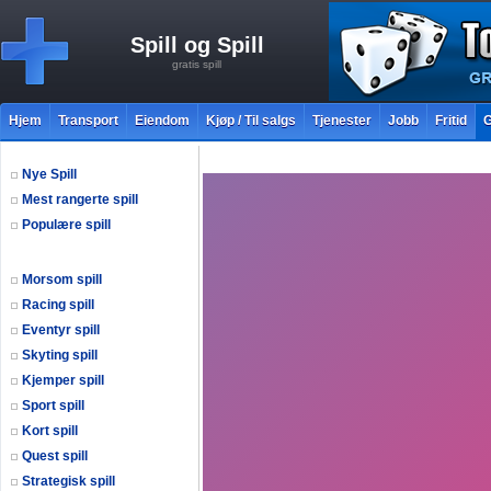
Spill og Spill
gratis spill
Hjem
Transport
Eiendom
Kjøp / Til salgs
Tjenester
Jobb
Fritid
G
Nye Spill
Mest rangerte spill
Populære spill
Morsom spill
Racing spill
Eventyr spill
Skyting spill
Kjemper spill
Sport spill
Kort spill
Quest spill
Strategisk spill