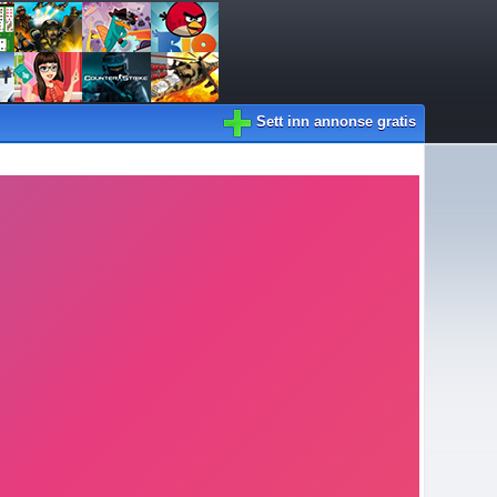
Sett inn annonse gratis