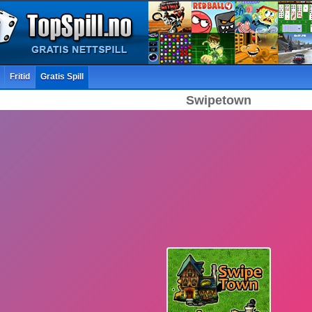
Fritid
Gratis Spill
Swipetown