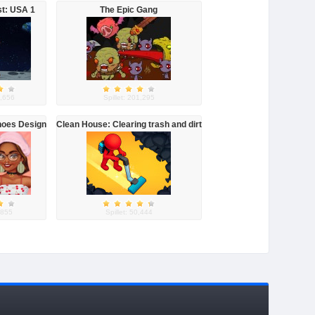
st: USA 1
The Epic Gang
1,656
Spillet: 201,295
hoes Design
Clean House: Clearing trash and dirt
,855
Spillet: 50,444