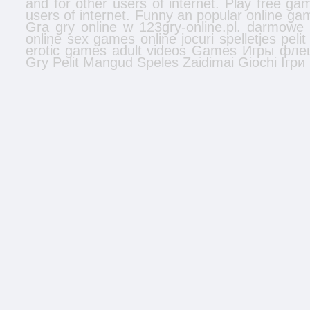
and for other users of internet. Play free 
users of internet. Funny an popular online g
Gra gry online w 123gry-online.pl.
darmowe 
online
sex games online
jocuri
spelletjes
pelit
erotic games
adult videos
Games
Игры
фле
Gry
Pelit
Mangud
Speles
Zaidimai
Giochi
Ігри