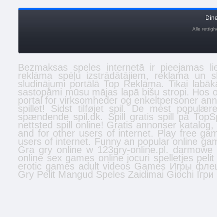
Din
Alle rettig
Bezmaksas
speles
internetā ir pieejamas li
reklāma spēļu izstrādātājiem, reklama un s
sludinājumi
portālā Top Reklāma. Tikai labā
sastopāmi mūsu mājas lapā
bišu stropi
. Hos o
portal for virksomheder og enkeltpersoner
ann
spillet! Sidst tilføjet
spil
. De mest populære 
spændende spil.dk. Spill gratis
spill
på TopSpi
nettsted
spill online
! Gratis
annonser
katalog,
and for other users of internet. Play free 
users of internet. Funny an popular online g
Gra gry online w 123gry-online.pl.
darmowe 
online
sex games online
jocuri
spelletjes
pelit
erotic games
adult videos
Games
Игры
фле
Gry
Pelit
Mangud
Speles
Zaidimai
Giochi
Ігри