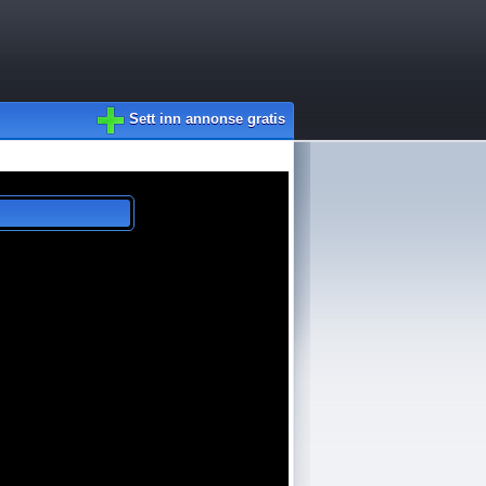
Sett inn annonse gratis