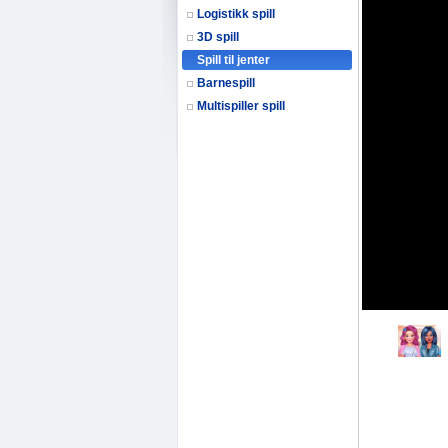
Logistikk spill
3D spill
Spill til jenter
Barnespill
Multispiller spill