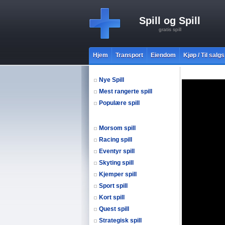
Spill og Spill
gratis spill
Hjem
Transport
Eiendom
Kjøp / Til salgs
Nye Spill
Mest rangerte spill
Populære spill
Morsom spill
Racing spill
Eventyr spill
Skyting spill
Kjemper spill
Sport spill
Kort spill
Quest spill
Strategisk spill