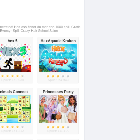
1 nettsted! Hos oss finner du mer enn 1000 spill! Gratis
ll, Eventyr Spill. Crazy Hair School Salon
Vex 5
HexAquatic Kraken
Spillet: 160,030
Spillet: 64,943
nimals Connect
Princesses Party
Crashers
Spillet: 154,212
Spillet: 111,109