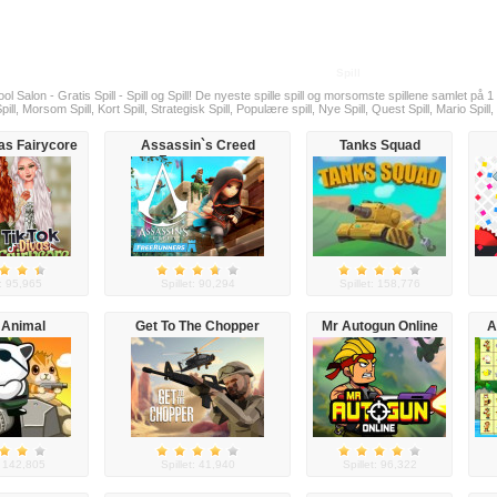
Spill
l Salon - Gratis Spill - Spill og Spill! De nyeste spille spill og morsomste spillene samlet på 
pill, Morsom Spill, Kort Spill, Strategisk Spill, Populære spill, Nye Spill, Quest Spill, Mario Spi
as Fairycore
Assassin`s Creed
Tanks Squad
Freerunners
t: 95,965
Spillet: 90,294
Spillet: 158,776
 Animal
Get To The Chopper
Mr Autogun Online
A
: 142,805
Spillet: 41,940
Spillet: 96,322