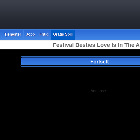
Tjenester
Jobb
Fritid
Gratis Spill
Festival Besties Love Is In The A
Fortsett
Annonse