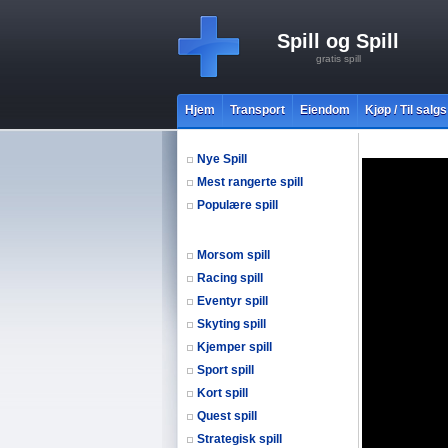
Spill og Spill
gratis spill
Hjem
Transport
Eiendom
Kjøp / Til salgs
Nye Spill
Mest rangerte spill
Populære spill
Morsom spill
Racing spill
Eventyr spill
Skyting spill
Kjemper spill
Sport spill
Kort spill
Quest spill
Strategisk spill