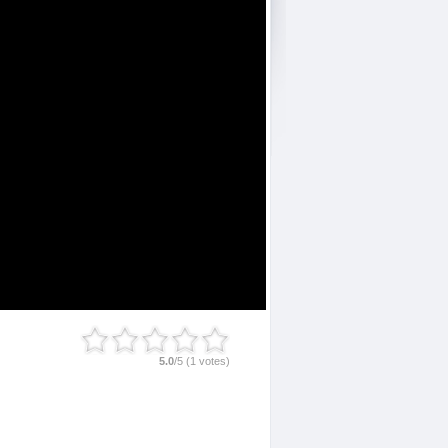
5.0
/5 (
1
votes)