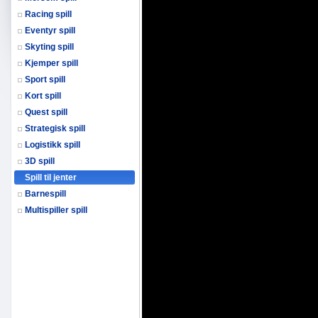
Racing spill
Eventyr spill
Skyting spill
Kjemper spill
Sport spill
Kort spill
Quest spill
Strategisk spill
Logistikk spill
3D spill
Spill til jenter
Barnespill
Multispiller spill