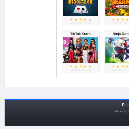
Spillet: 181,509
Spillet: 64,
TikTok Stars
Ninja Rab
#justforfun
Spillet: 62,008
Spillet: 137
Din
Alle rettig