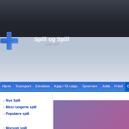
Spill og Spill
gratis spill
Hjem
Transport
Eiendom
Kjøp / Til salgs
Tjenester
Jobb
Fritid
G
Nye Spill
Mest rangerte spill
Populære spill
Morsom spill