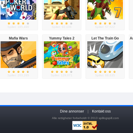
Spillet: 185,490
Spillet: 92,106
Spillet: 57,522
Mafia Wars
Yummy Tales 2
Let The Train Go
A
Spillet: 203,265
Spillet: 129,071
Spillet: 68,635
Dine annonser
|
Kontakt oss
Alle rettigheter forbeholdt © 2013 spillogspill.com