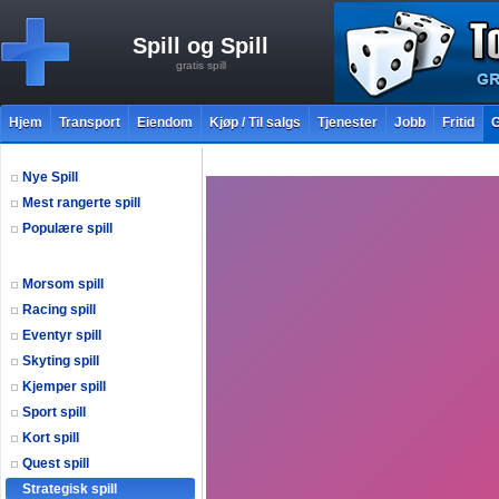
Spill og Spill
gratis spill
Hjem
Transport
Eiendom
Kjøp / Til salgs
Tjenester
Jobb
Fritid
G
Nye Spill
Mest rangerte spill
Populære spill
Morsom spill
Racing spill
Eventyr spill
Skyting spill
Kjemper spill
Sport spill
Kort spill
Quest spill
Strategisk spill