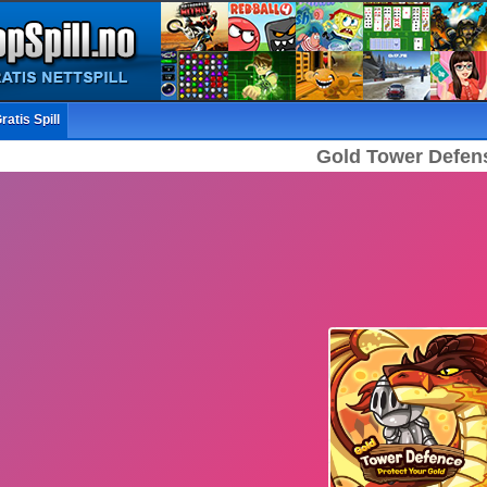
ratis Spill
Gold Tower Defen