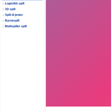
Logistikk spill
3D spill
Spill til jenter
Barnespill
Multispiller spill