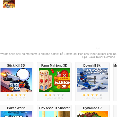
Spill
nyeste spille spill og morsomste spillene samlet på 1 nettsted! Hos oss finner du mer enn 1000 spi
Spill. Gold Tower Defense
Stick Kill 3D
Farm Mahjong 3D
Downhill Ski
Mo
Spillet: 16,582
Spillet: 46,835
Spillet: 152,490
Poker World
FPS Assault Shooter
Dynamons 7