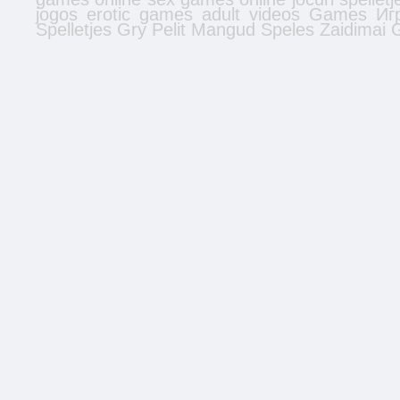
jogos
erotic games
adult videos
Games
Иг
Spelletjes
Gry
Pelit
Mangud
Speles
Zaidimai
G