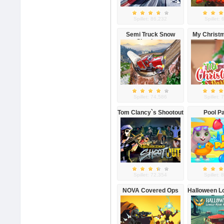
Spillet: 86,232
Spillet:
Semi Truck Snow
My Christ
Simulator
Pr
Spillet: 74,586
Spillet:
Tom Clancy`s Shootout
Pool Pa
Spillet: 72,354
Spillet:
NOVA Covered Ops
Halloween L
Rac