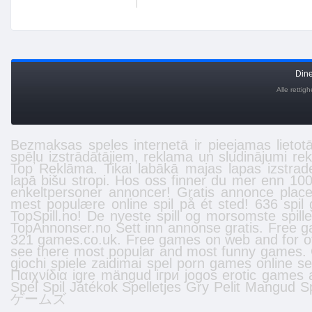
Din
Alle rettig
Bezmaksas
speles
internetā ir pieejamas lietot
spēļu izstrādātājiem, reklama un sludinājumi re
Top Reklāma. Tikai labākā
majas lapas izstrad
lapā
bišu stropi
. Hos oss finner du mer enn 1000
enkeltpersoner
annoncer
! Gratis annonce placer
mest populære online spil på ét sted! 636 spil
TopSpill.no! De nyeste spill og morsomste spil
TopAnnonser.no Sett inn annonse gratis. Free
g
321 games.co.uk. Free
games
on web and for ot
see there most popular and most funny games. G
giochi
spiele
zaidimai
spel
porn games online
se
Παιχνίδια
igre
mängud
ігри
jogos
erotic games
Spel
Spil
Játékok
Spelletjes
Gry
Pelit
Mangud
S
ゲームズ