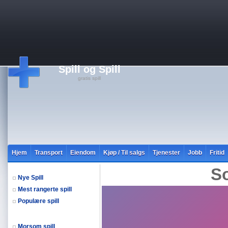
Spill og Spill
gratis spill
Hjem
Transport
Eiendom
Kjøp / Til salgs
Tjenester
Jobb
Fritid
So
Nye Spill
Mest rangerte spill
Populære spill
Morsom spill