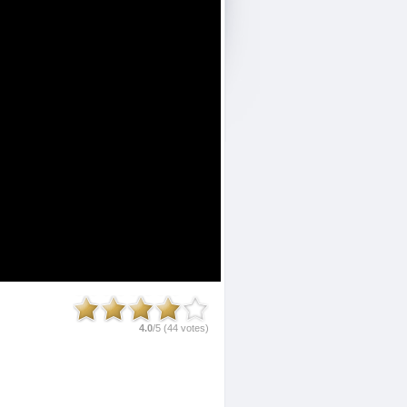
4.0
/5 (
44
votes)