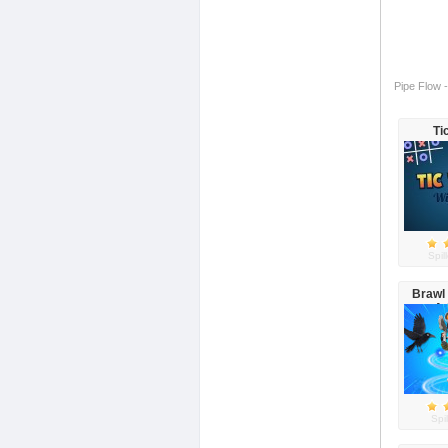
Pipe Flow -
Ti
Spil
Brawl
Ad
Spi