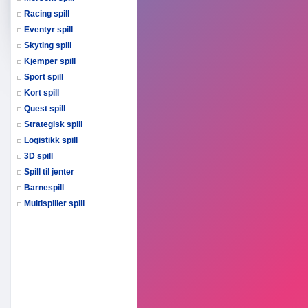
Racing spill
Eventyr spill
Skyting spill
Kjemper spill
Sport spill
Kort spill
Quest spill
Strategisk spill
Logistikk spill
3D spill
Spill til jenter
Barnespill
Multispiller spill