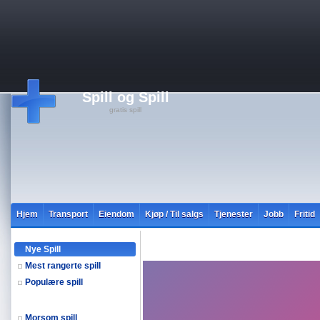
Spill og Spill
gratis spill
Hjem
Transport
Eiendom
Kjøp / Til salgs
Tjenester
Jobb
Fritid
Nye Spill
Mest rangerte spill
Populære spill
Morsom spill