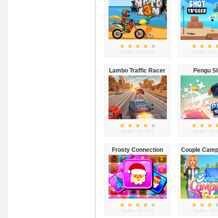
Spillet: 410,311
Spillet: 10
Lambo Traffic Racer
Pengu Sl
Spillet: 41,597
Spillet: 42
Frosty Connection
Couple Campi
Quest
Spillet: 83,842
Spillet: 69