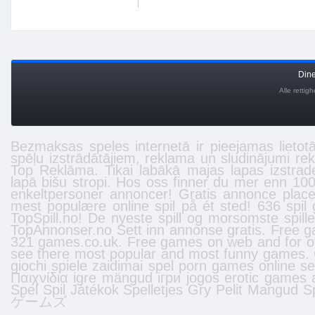
Din
Alle rettig
Bezmaksas
speles
internetā ir pieejamas lietot
spēļu izstrādātājiem, reklama un sludinājumi re
Top Reklāma. Tikai labākā
majas lapas izstrad
lapā
bišu stropi
. Hos oss finner du mer enn 1000
enkeltpersoner
annoncer
! Gratis annonce placer
mest populære online spil på ét sted! 636 spil
TopSpill.no! De nyeste spill og morsomste spil
TopAnnonser.no Sett inn annonse gratis. Free
g
321 games.co.uk. Free
games
on web and for ot
see there most popular and most funny games. G
giochi
spiele
zaidimai
spel
porn games online
se
Παιχνίδια
igre
mängud
ігри
jogos
erotic games
Spel
Spil
Játékok
Spelletjes
Gry
Pelit
Mangud
S
ゲームズ