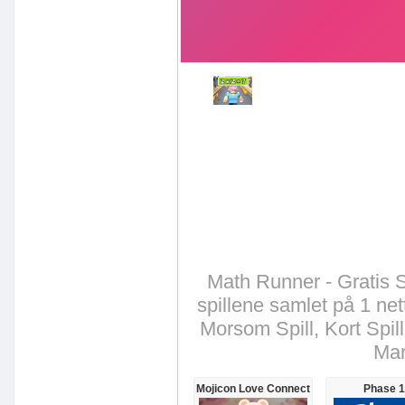
Math Runner - Gratis Sp
spillene samlet på 1 net
Morsom Spill, Kort Spill
Mar
Mojicon Love Connect
Phase 