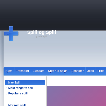
Spill og Spill
gratis spill
Hjem
Transport
Eiendom
Kjøp / Til salgs
Tjenester
Jobb
Fritid
Nye Spill
Mest rangerte spill
Populære spill
Morsom spill