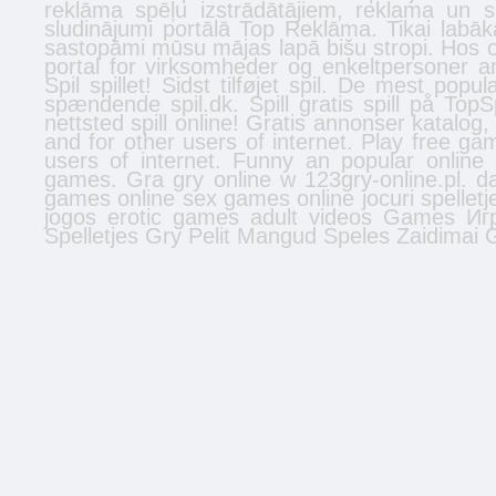
reklāma spēļu izstrādātājiem, reklama un 
sludinājumi
portālā Top Reklāma. Tikai labā
sastopāmi mūsu mājas lapā
bišu stropi
. Hos 
portal for virksomheder og enkeltpersoner
a
Spil spillet! Sidst tilføjet
spil
. De mest populæ
spændende spil.dk. Spill gratis
spill
på TopSpi
nettsted
spill online
! Gratis
annonser
katalog,
and for other users of internet. Play free 
users of internet. Funny an popular onlin
games. Gra gry online w 123gry-online.pl.
d
games online
sex games online
jocuri
spelletj
jogos
erotic games
adult videos
Games
Иг
Spelletjes
Gry
Pelit
Mangud
Speles
Zaidimai
G