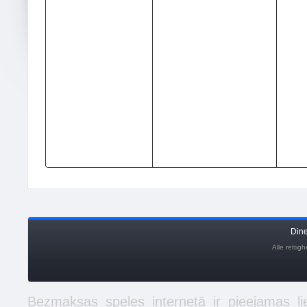
Din
Alle rettig
Bezmaksas
speles
internetā ir pieejamas li