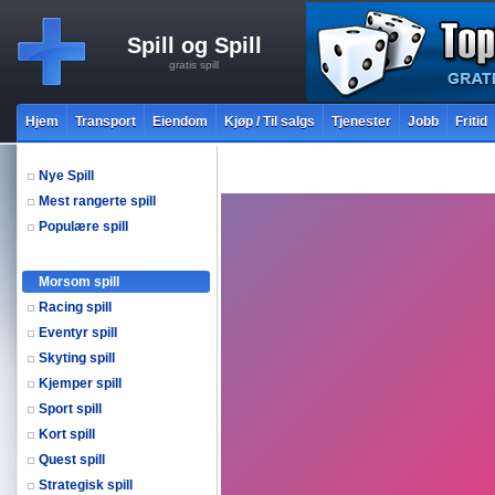
Spill og Spill
gratis spill
Hjem
Transport
Eiendom
Kjøp / Til salgs
Tjenester
Jobb
Fritid
Nye Spill
Mest rangerte spill
Populære spill
Morsom spill
Racing spill
Eventyr spill
Skyting spill
Kjemper spill
Sport spill
Kort spill
Quest spill
Strategisk spill