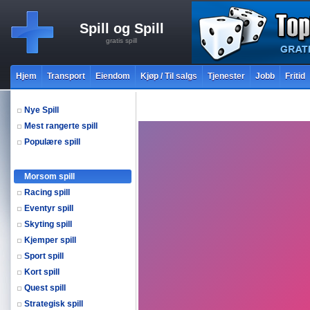
Spill og Spill
gratis spill
Hjem
Transport
Eiendom
Kjøp / Til salgs
Tjenester
Jobb
Fritid
Nye Spill
Mest rangerte spill
Populære spill
Morsom spill
Racing spill
Eventyr spill
Skyting spill
Kjemper spill
Sport spill
Kort spill
Quest spill
Strategisk spill